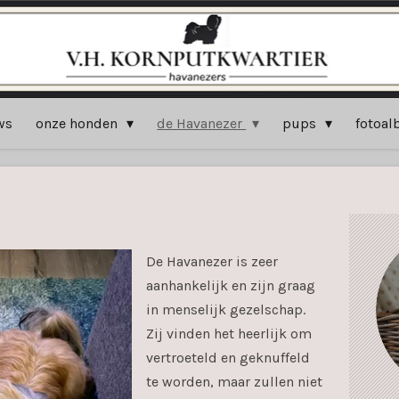
ws
onze honden
de Havanezer
pups
fotoa
De Havanezer is zeer
aanhankelijk en zijn graag
in menselijk gezelschap.
Zij vinden het heerlijk om
vertroeteld en geknuffeld
te worden, maar zullen niet