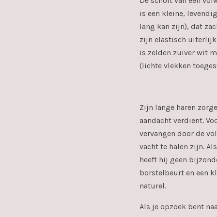
De schoft van een vol
is een kleine, levend
lang kan zijn), dat za
zijn elastisch uiterlij
is zelden zuiver wit 
(lichte vlekken toeges
Zijn lange haren zorg
aandacht verdient. Vo
vervangen door de volw
vacht te halen zijn. A
heeft hij geen bijzon
borstelbeurt en een kl
naturel.
Als je opzoek bent naa