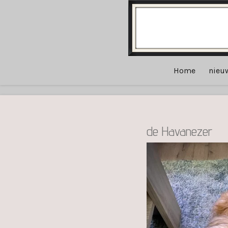
Ga
direct
naar
de
hoofdinhoud
Home
nieu
de Havanezer