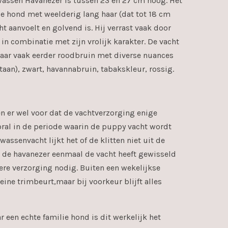
wassen Havanezer is tussen 23 en 27 cm hoog. Het
ige hond met weelderig lang haar (dat tot 18 cm
cht aanvoelt en golvend is. Hij verrast vaak door
k in combinatie met zijn vrolijk karakter. De vacht
maar vaak eerder roodbruin met diverse nuances
taan), zwart, havannabruin, tabakskleur, rossig.
en er wel voor dat de vachtverzorging enige
oral in de periode waarin de puppy vacht wordt
assenvacht lijkt het of de klitten niet uit de
ls de havanezer eenmaal de vacht heeft gewisseld
dere verzorging nodig. Buiten een wekelijkse
eine trimbeurt,maar bij voorkeur blijft alles
r een echte familie hond is dit werkelijk het